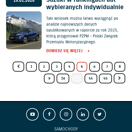
Suzuki w rankingach aut
15.01.2026
wybieranych indywidualnie
Taki wniosek można łatwo wyciągnąć po
analizie najnowszych danych
opublikowanych w raporcie za rok 2025,
którą przygotował PZPM – Polski Związek
Przemysłu Motoryzacyjnego.
DOWIEDZ SIĘ WIĘCEJ
1
2
3
4
5
6
7
8
9
10
...
54
55
SAMOCHODY