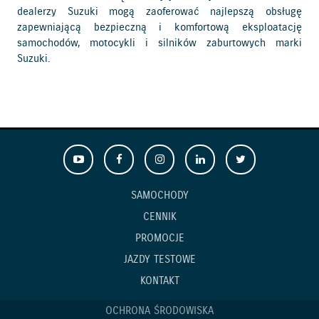
dealerzy Suzuki mogą zaoferować najlepszą obsługę
zapewniającą bezpieczną i komfortową eksploatację
samochodów, motocykli i silników zaburtowych marki
Suzuki.
SAMOCHODY
CENNIK
PROMOCJE
JAZDY TESTOWE
KONTAKT
OCHRONA ŚRODOWISKA