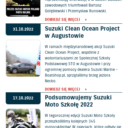
zawodowych triumfowali Bartosz
Gołębiewski i Przemysław Runowski.
DOWIEDZ SIĘ WIĘCEJ
Suzuki Clean Ocean Project
31.10.2022
w Augustowie
W ramach międzynarodowej akcji Suzuki
Clean Ocean Project, wspólnie z
wolontariuszami ze Społecznej Szkoły
Podstawowej STO w Augustowie i przy
ogromnej pomocy dealera Suzuki Marine -
Boatshop.pl, sprzątaliśmy brzeg jeziora
Necko.
DOWIEDZ SIĘ WIĘCEJ
Podsumowujemy Suzuki
17.10.2022
Moto Szkołę 2022
W tegorocznej edycji Suzuki Moto Szkoły
przeszkoliliśmy kolejnych 345
motocyklistów! W zajęciach, które odbyły się