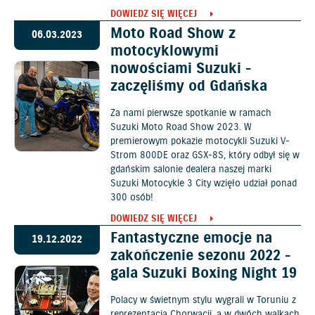
DOWIEDZ SIĘ WIĘCEJ
Moto Road Show z
06.03.2023
motocyklowymi
nowościami Suzuki -
zaczęliśmy od Gdańska
Za nami pierwsze spotkanie w ramach
Suzuki Moto Road Show 2023. W
premierowym pokazie motocykli Suzuki V-
Strom 800DE oraz GSX-8S, który odbył się w
gdańskim salonie dealera naszej marki
Suzuki Motocykle 3 City wzięło udział ponad
300 osób!
DOWIEDZ SIĘ WIĘCEJ
Fantastyczne emocje na
19.12.2022
zakończenie sezonu 2022 -
gala Suzuki Boxing Night 19
Polacy w świetnym stylu wygrali w Toruniu z
reprezentacją Chorwacji, a w dwóch walkach