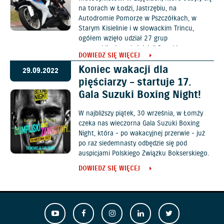
na torach w Łodzi, Jastrzębiu, na
Autodromie Pomorze w Pszczółkach, w
Starym Kisielinie i w słowackim Trincu,
ogółem wzięło udział 27 grup
motocyklistów-właścicieli Suzuki.
DOWIEDZ SIĘ WIĘCEJ
Koniec wakacji dla
29.09.2022
pięściarzy – startuje 17.
Gala Suzuki Boxing Night!
W najbliższy piątek, 30 września, w Łomży
czeka nas wieczorna Gala Suzuki Boxing
Night, która - po wakacyjnej przerwie - już
po raz siedemnasty odbędzie się pod
auspicjami Polskiego Związku Bokserskiego.
DOWIEDZ SIĘ WIĘCEJ