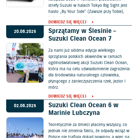
strefy Suzuki w halach Tokyo Big Sight jest
hasło „By Your Side” (Zawsze przy Tobie),
które ogłoszono w lutym w tzw. nowym
DOWIEDZ SIĘ WIĘCEJ
średnioterminowym planie zarządzania.
Sprzątamy w Ślesinie –
20.06.2025
Suzuki Clean Ocean 7
Za nami już siódma edycja wielkiego
sprzątania polskich akwenów w ramach
ogólnoświatowej akcji Suzuki Clean Ocean,
która ma na celu uświadomienie zagrożenia
dla środowiska naturalnego człowieka,
płynącego z zanieczyszczenia rzek, jezior i
mórz.
DOWIEDZ SIĘ WIĘCEJ
Suzuki Clean Ocean 6 w
02.06.2025
Marinie Lubczyna
Teoretycznie za śmieci płacimy wszyscy, co
jednak nie zmienia faktu, że odpady wciąż w
Polsce nie trafiają dokąd powinny, a więc na