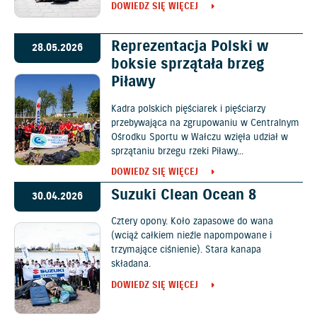
DOWIEDZ SIĘ WIĘCEJ
Reprezentacja Polski w
28.05.2026
boksie sprzątała brzeg
Piławy
Kadra polskich pięściarek i pięściarzy
przebywająca na zgrupowaniu w Centralnym
Ośrodku Sportu w Wałczu wzięła udział w
sprzątaniu brzegu rzeki Piławy...
DOWIEDZ SIĘ WIĘCEJ
Suzuki Clean Ocean 8
30.04.2026
Cztery opony. Koło zapasowe do wana
(wciąż całkiem nieźle napompowane i
trzymające ciśnienie). Stara kanapa
składana.
DOWIEDZ SIĘ WIĘCEJ