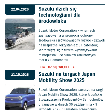
Suzuki dzieli się
22.04.2026
technologiami dla
środowiska
Suzuki Motor Corporation - w ramach
zaangażowania w promocję ochrony
środowiska i zrównoważony rozwój - zezwoli
na bezpłatne korzystanie z 34 patentów,
które wiążą się z filtrem wychwytywania
mikroplastiku do silników zaburtowych
marki z Hamamatsu.
DOWIEDZ SIĘ WIĘCEJ
Suzuki na targach Japan
21.10.2025
Mobility Show 2025
Suzuki Motor Corporation zaprasza na targi
Japan Mobility Show 2025, które Japońskie
Stowarzyszenie Producentów Samochodów
organizuje w dniach 30 października – 9
listopada 2025 r. Tematem przewodnim